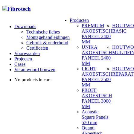
Producten
PREMIUM
HOUTWO
Downloads
AKOESTISCH
BASIC
Technische fiches
PANEEL 2400
Montagehandleidingen
MM
Gebruik & onderhoud
UNIKA
HOUTWO
Certificaten
AKOESTISCH
MULTIFI
Voorwaarden
PANEEL 2400
Projecten
MM
Cases
LIGHT
HOUTWO
Verantwoord bouwen
AKOESTISCH
REPARAT
PANEEL 2500
No products in cart.
MM
PROFF
AKOESTISCH
PANEEL 3000
MM
Acoustic
Square Panels
520 mm
Quanti
Akoestisch