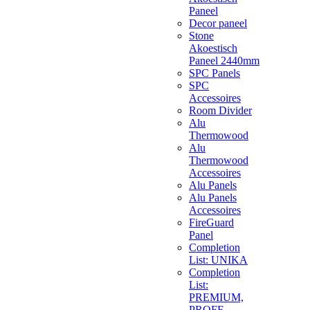
Paneel
Decor paneel
Stone
Akoestisch
Paneel 2440mm
SPC Panels
SPC
Accessoires
Room Divider
Alu
Thermowood
Alu
Thermowood
Accessoires
Alu Panels
Alu Panels
Accessoires
FireGuard
Panel
Completion
List: UNIKA
Completion
List:
PREMIUM,
PROFF