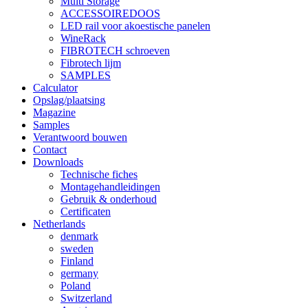
Multi Storage
ACCESSOIREDOOS
LED rail voor akoestische panelen
WineRack
FIBROTECH schroeven
Fibrotech lijm
SAMPLES
Calculator
Opslag/plaatsing
Magazine
Samples
Verantwoord bouwen
Contact
Downloads
Technische fiches
Montagehandleidingen
Gebruik & onderhoud
Certificaten
Netherlands
denmark
sweden
Finland
germany
Poland
Switzerland