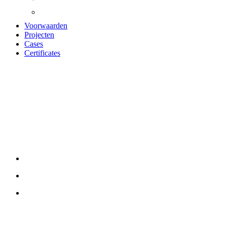
Voorwaarden
Projecten
Cases
Certificates
TRÆBETON
Mineraluld
NEEM CONTACT MET ONS OP