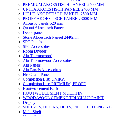
PREMIUM AKOESTISCH PANEEL 2400 MM
UNIKA AKOESTISCH PANEEL 2400 MM
LIGHT AKOESTISCH PANEEL 2500 MM
PROFF AKOESTISCH PANEEL 3000 MM
Acoustic panels 520 mm
Quanti Akoestisch Paneel
Decor paneel
Stone Akoestisch Paneel 2440mm
SPC Panels
SPC Accessoires
Room Divider
Alu Thermowood
Alu Thermowood Accessoires
Alu Panels
Alu Panels Accessoires
FireGuard Panel
Completion List: UNIKA
Completion List: PREMIUM, PROFF
Houtwolcement Basic
HOUTWOLCEMENT MULTIFIN
WOOD-WOOL CEMENT TOUCH-UP PAINT
Display
SHELVES, HOOKS, DOTS, PICTURE HANGING
Multi Shelf