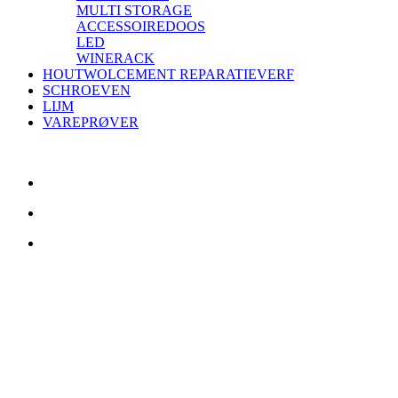
MULTI STORAGE
ACCESSOIREDOOS
LED
WINERACK
HOUTWOLCEMENT REPARATIEVERF
SCHROEVEN
LIJM
VAREPRØVER
NEEM CONTACT MET ONS OP
TreeTops A/S
Bavnevej 32
DK-6580 Vamdrup
Email:
info@treetops.dk