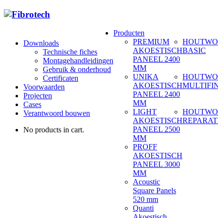
Producten
PREMIUM
HOUTWO
Downloads
AKOESTISCH
BASIC
Technische fiches
PANEEL 2400
Montagehandleidingen
MM
Gebruik & onderhoud
UNIKA
HOUTWO
Certificaten
AKOESTISCH
MULTIFI
Voorwaarden
PANEEL 2400
Projecten
MM
Cases
LIGHT
HOUTWO
Verantwoord bouwen
AKOESTISCH
REPARAT
PANEEL 2500
No products in cart.
MM
PROFF
AKOESTISCH
PANEEL 3000
MM
Acoustic
Square Panels
520 mm
Quanti
Akoestisch