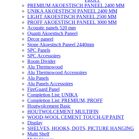
PREMIUM AKOESTISCH PANEEL 2400 MM
UNIKA AKOESTISCH PANEEL 2400 MM
LIGHT AKOESTISCH PANEEL 2500 MM
PROFF AKOESTISCH PANEEL 3000 MM
Acoustic panels 520 mm
Quanti Akoestisch Paneel
Decor paneel
Stone Akoestisch Paneel 2440mm
SPC Panels
SPC Accessoires
Room Divider
Alu Thermowood
Alu Thermowood Accessoires
Alu Panels
Alu Panels Accessoires
FireGuard Panel
Completion List: UNIKA
Completion List: PREMIUM, PROFF
Houtwolcement Basic
HOUTWOLCEMENT MULTIFIN
WOOD-WOOL CEMENT TOUCH-UP PAINT
Display
SHELVES, HOOKS, DOTS, PICTURE HANGING
Multi Shelf