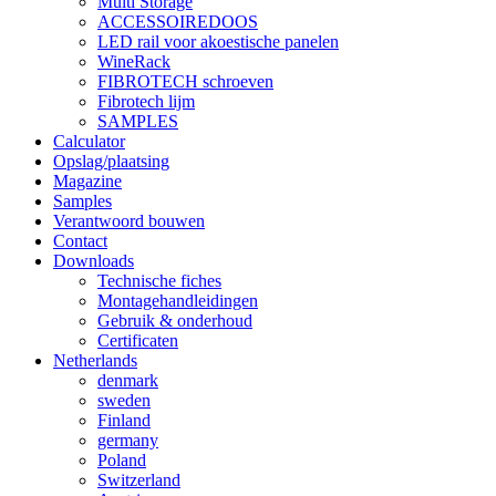
Multi Storage
ACCESSOIREDOOS
LED rail voor akoestische panelen
WineRack
FIBROTECH schroeven
Fibrotech lijm
SAMPLES
Calculator
Opslag/plaatsing
Magazine
Samples
Verantwoord bouwen
Contact
Downloads
Technische fiches
Montagehandleidingen
Gebruik & onderhoud
Certificaten
Netherlands
denmark
sweden
Finland
germany
Poland
Switzerland