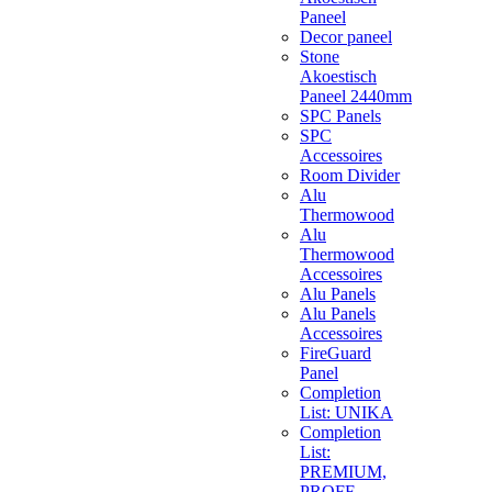
Paneel
Decor paneel
Stone
Akoestisch
Paneel 2440mm
SPC Panels
SPC
Accessoires
Room Divider
Alu
Thermowood
Alu
Thermowood
Accessoires
Alu Panels
Alu Panels
Accessoires
FireGuard
Panel
Completion
List: UNIKA
Completion
List:
PREMIUM,
PROFF