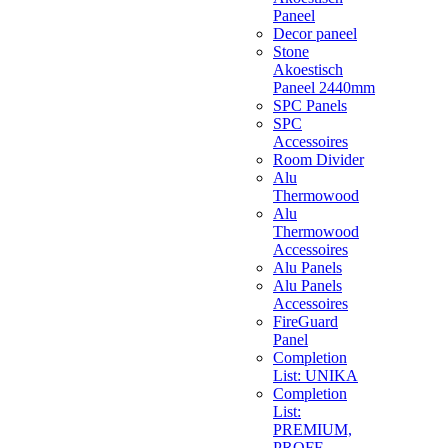
Paneel
Decor paneel
Stone
Akoestisch
Paneel 2440mm
SPC Panels
SPC
Accessoires
Room Divider
Alu
Thermowood
Alu
Thermowood
Accessoires
Alu Panels
Alu Panels
Accessoires
FireGuard
Panel
Completion
List: UNIKA
Completion
List:
PREMIUM,
PROFF