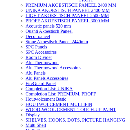
PREMIUM AKOESTISCH PANEEL 2400 MM
UNIKA AKOESTISCH PANEEL 2400 MM
LIGHT AKOESTISCH PANEEL 2500 MM
PROFF AKOESTISCH PANEEL 3000 MM
Acoustic panels 520 mm
Quanti Akoestisch Paneel
Decor paneel
Stone Akoestisch Paneel 2440mm
SPC Panels
SPC Accessoires
Room Divider
Alu Thermowood
Alu Thermowood Accessoires
Alu Panels
Alu Panels Accessoires
FireGuard Panel
Completion List: UNIKA
Completion List: PREMIUM, PROFF
Houtwolcement Basic
HOUTWOLCEMENT MULTIFIN
WOOD-WOOL CEMENT TOUCH-UP PAINT
Display
SHELVES, HOOKS, DOTS, PICTURE HANGING
Multi Shelf