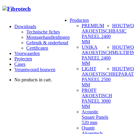
Producten
PREMIUM
HOUTWO
Downloads
AKOESTISCH
BASIC
Technische fiches
PANEEL 2400
Montagehandleidingen
MM
Gebruik & onderhoud
UNIKA
HOUTWO
Certificaten
AKOESTISCH
MULTIFI
Voorwaarden
PANEEL 2400
Projecten
MM
Cases
LIGHT
HOUTWO
Verantwoord bouwen
AKOESTISCH
REPARAT
PANEEL 2500
No products in cart.
MM
PROFF
AKOESTISCH
PANEEL 3000
MM
Acoustic
Square Panels
520 mm
Quanti
Akoestisch