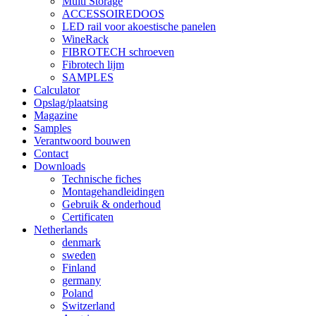
Multi Storage
ACCESSOIREDOOS
LED rail voor akoestische panelen
WineRack
FIBROTECH schroeven
Fibrotech lijm
SAMPLES
Calculator
Opslag/plaatsing
Magazine
Samples
Verantwoord bouwen
Contact
Downloads
Technische fiches
Montagehandleidingen
Gebruik & onderhoud
Certificaten
Netherlands
denmark
sweden
Finland
germany
Poland
Switzerland