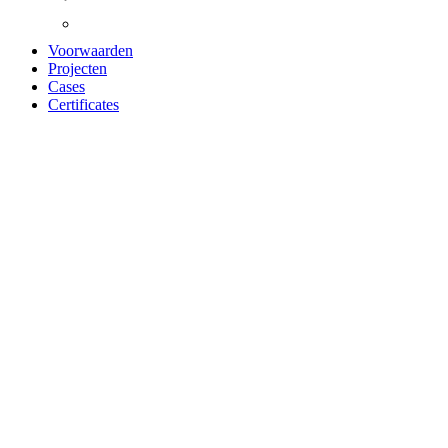
Voorwaarden
Projecten
Cases
Certificates
ACOUSTIC PANEL
LIGHT OAK