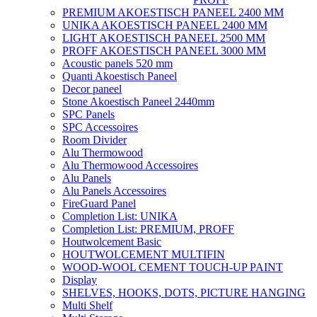
PREMIUM AKOESTISCH PANEEL 2400 MM
UNIKA AKOESTISCH PANEEL 2400 MM
LIGHT AKOESTISCH PANEEL 2500 MM
PROFF AKOESTISCH PANEEL 3000 MM
Acoustic panels 520 mm
Quanti Akoestisch Paneel
Decor paneel
Stone Akoestisch Paneel 2440mm
SPC Panels
SPC Accessoires
Room Divider
Alu Thermowood
Alu Thermowood Accessoires
Alu Panels
Alu Panels Accessoires
FireGuard Panel
Completion List: UNIKA
Completion List: PREMIUM, PROFF
Houtwolcement Basic
HOUTWOLCEMENT MULTIFIN
WOOD-WOOL CEMENT TOUCH-UP PAINT
Display
SHELVES, HOOKS, DOTS, PICTURE HANGING
Multi Shelf