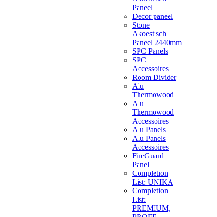
Paneel
Decor paneel
Stone
Akoestisch
Paneel 2440mm
SPC Panels
SPC
Accessoires
Room Divider
Alu
Thermowood
Alu
Thermowood
Accessoires
Alu Panels
Alu Panels
Accessoires
FireGuard
Panel
Completion
List: UNIKA
Completion
List:
PREMIUM,
PROFF