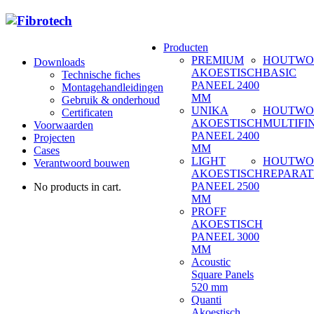
Producten
PREMIUM
HOUTWO
Downloads
AKOESTISCH
BASIC
Technische fiches
PANEEL 2400
Montagehandleidingen
MM
Gebruik & onderhoud
UNIKA
HOUTWO
Certificaten
AKOESTISCH
MULTIFI
Voorwaarden
PANEEL 2400
Projecten
MM
Cases
LIGHT
HOUTWO
Verantwoord bouwen
AKOESTISCH
REPARAT
PANEEL 2500
No products in cart.
MM
PROFF
AKOESTISCH
PANEEL 3000
MM
Acoustic
Square Panels
520 mm
Quanti
Akoestisch