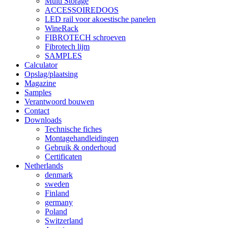
Multi Storage
ACCESSOIREDOOS
LED rail voor akoestische panelen
WineRack
FIBROTECH schroeven
Fibrotech lijm
SAMPLES
Calculator
Opslag/plaatsing
Magazine
Samples
Verantwoord bouwen
Contact
Downloads
Technische fiches
Montagehandleidingen
Gebruik & onderhoud
Certificaten
Netherlands
denmark
sweden
Finland
germany
Poland
Switzerland