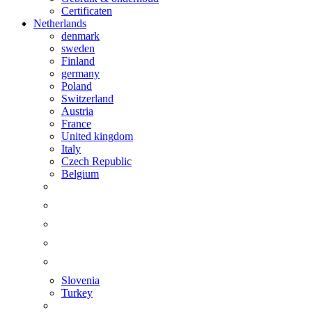
Certificaten
Netherlands
denmark
sweden
Finland
germany
Poland
Switzerland
Austria
France
United kingdom
Italy
Czech Republic
Belgium
Slovenia
Turkey