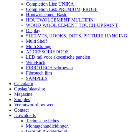
Completion List: UNIKA
Completion List: PREMIUM, PROFF
Houtwolcement Basic
HOUTWOLCEMENT MULTIFIN
WOOD-WOOL CEMENT TOUCH-UP PAINT
Display
SHELVES, HOOKS, DOTS, PICTURE HANGING
Multi Shelf
Multi Storage
ACCESSOIREDOOS
LED rail voor akoestische panelen
WineRack
FIBROTECH schroeven
Fibrotech lijm
SAMPLES
Calculator
Opslag/plaatsing
Magazine
Samples
Verantwoord bouwen
Contact
Downloads
Technische fiches
Montagehandleidingen
Gebruik & onderhoud