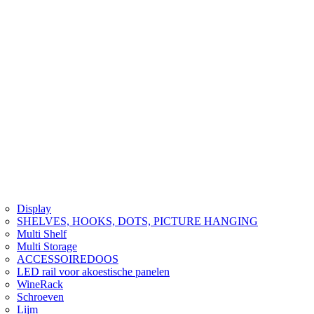
Display
SHELVES, HOOKS, DOTS, PICTURE HANGING
Multi Shelf
Multi Storage
ACCESSOIREDOOS
LED rail voor akoestische panelen
WineRack
Schroeven
Lijm